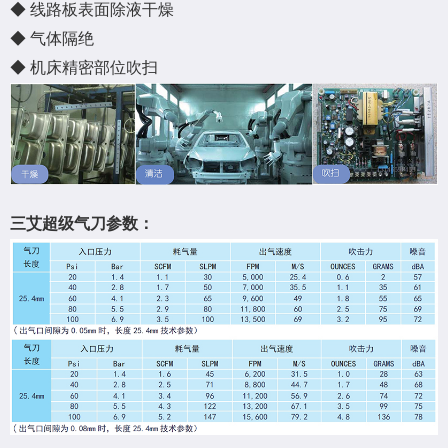
◆ 线路板表面除液干燥
◆ 气体隔绝
◆ 机床精密部位吹扫
三艾超级气刀参数：