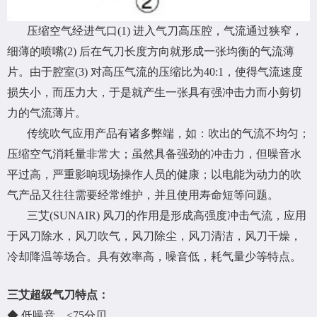
压缩空气经进气口(1) 进入气刀高压腔，气流通过狭窄，
细薄的喷嘴(2) 后在气刀长度方向就形成一张均衡的气流薄
片。由于腔室(3) 对高压气流的压缩比为40:1，使得气流速度
损失小，而压力大，于是就产生一张具有强冲击力而小剪切
力的气流薄片。
传统吹气应用产品有诸多弊端，如：吹出的气流不均匀；
压缩空气消耗量非常大；虽然具备强劲的冲击力，但噪音水
平过高，严重影响现场操作人员的健康；以电能为动力的吹
气产品又往往需要经常维护，并且使用寿命短等问题。
三艾(SUNAIR) 风刀的作用是形成高强度冲击气流，应用
于风刀除水，风刀吹气，风刀除尘，风刀清洁，风刀干燥，
冷却降温等场合。具有效率高，噪音低，耗气量少等特点。
三艾超级气刀特点：
◆ 低噪音，<75分贝