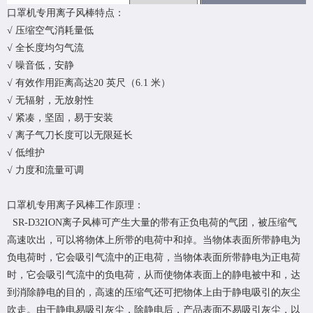
口罩机专用离子风棒特点：
√ 压缩空气消耗量低
√ 全长度均匀气流
√ 噪音低，安静
√ 有效作用距离高达20 英尺（6.1 米）
√ 无辐射，无放射性
√ 紧凑，坚固，易于安装
√ 离子气刀长度可以无限延长
√ 低维护
√ 力度和流量可调
口罩机专用离子风棒工作原理：
SR-D32ION离子风棒可产生大量的带有正负电荷的气团，被压缩气
高速吹出，可以将物体上所带的电荷中和掉。当物体表面所带静电为
负电荷时，它会吸引气流中的正电荷，当物体表面所带静电为正电荷
时，它会吸引气流中的负电荷，从而使物体表面上的静电被中和，达
到消除静电的目的，高速的压缩气还可把物体上由于静电吸引的灰尘
吹走。由于静电易吸引灰尘，除静电后，产品表面不易吸引灰尘，以