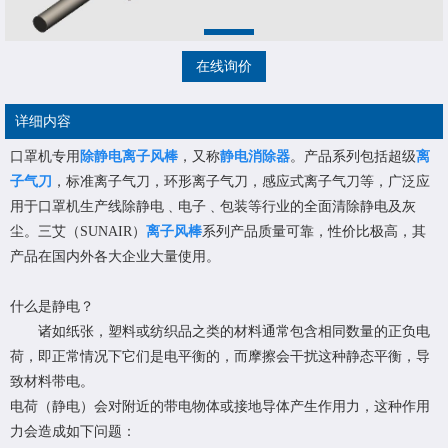
在线询价
详细内容
口罩机专用
除静电离子风棒
，又称
静电消除器
。产品系列包括超级
离
子气刀
，标准离子气刀，环形离子气刀，感应式离子气刀等，广泛应
用于口罩机生产线除静电﹑电子﹑包装等行业的全面清除静电及灰
尘。三艾（SUNAIR）
离子风棒
系列产品质量可靠，性价比极高，其
产品在国内外各大企业大量使用。
什么是静电？
诸如纸张，塑料或纺织品之类的材料通常包含相同数量的正负电
荷，即正常情况下它们是电平衡的，而摩擦会干扰这种静态平衡，导
致材料带电。
电荷（静电）会对附近的带电物体或接地导体产生作用力，这种作用
力会造成如下问题：