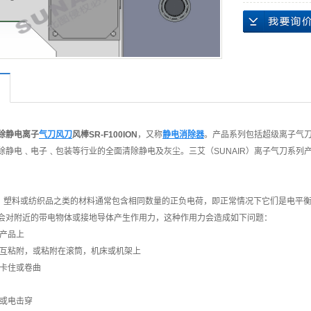
除静电离子
气刀风刀
风棒SR-F100ION
，又称
静电消除器
。产品系列包括超级离子气
除静电﹑电子﹑包装等行业的全面清除静电及灰尘。三艾（SUNAIR）离子气刀系
料或纺织品之类的材料通常包含相同数量的正负电荷，即正常情况下它们是电平衡
会对附近的带电物体或接地导体产生作用力，这种作用力会造成如下问题：
在产品上
相互粘附，或粘附在滚筒，机床或机架上
，卡住或卷曲
花或电击穿