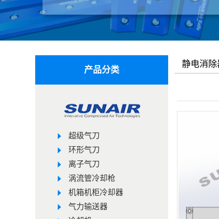
静电消除
产品分类
超级气刀
环形气刀
离子气刀
涡流管冷却枪
机箱机柜冷却器
气力输送器