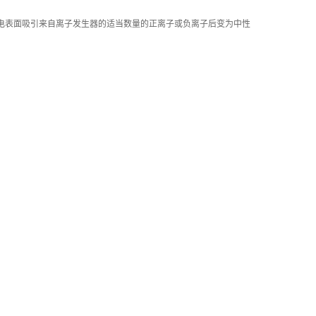
带电表面吸引来自离子发生器的适当数量的正离子或负离子后变为中性