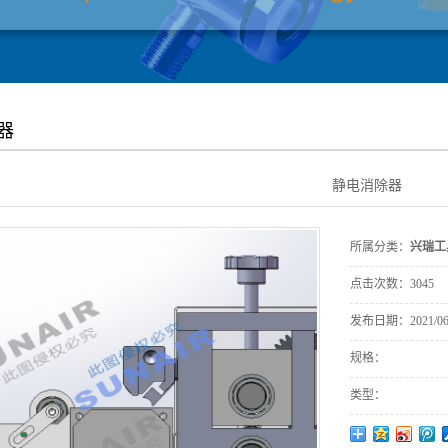
器
静电消除器
所属分类：
兴瑞工
点击次数：
3045
发布日期：
2021/06
规格：
类型：