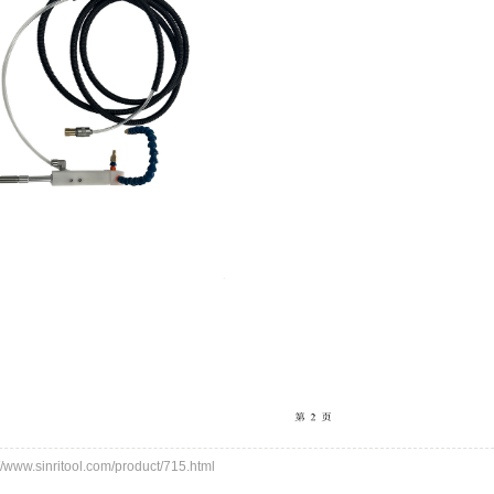
w.sinritool.com/product/715.html