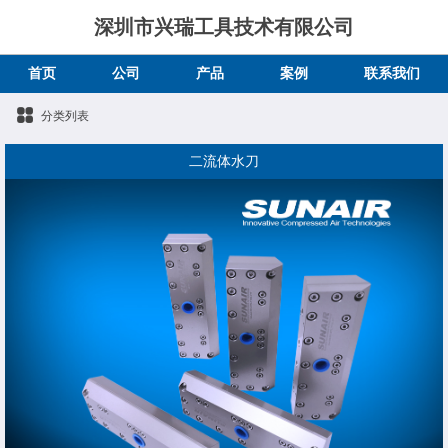
深圳市兴瑞工具技术有限公司
首页
公司
产品
案例
联系我们
分类列表
二流体水刀