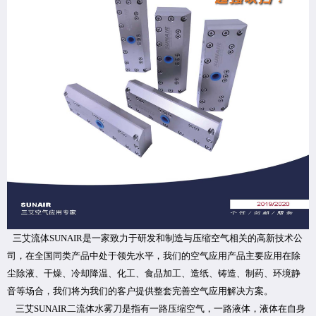
三艾流体SUNAIR是一家致力于研发和制造与压缩空气相关的高新技术公
司，在全国同类产品中处于领先水平，我们的空气应用产品主要应用在除
尘除液、干燥、冷却降温、化工、食品加工、造纸、铸造、制药、环境静
音等场合，我们将为我们的客户提供整套完善空气应用解决方案。
三艾SUNAIR二流体水雾刀是指有一路压缩空气，一路液体，液体在自身