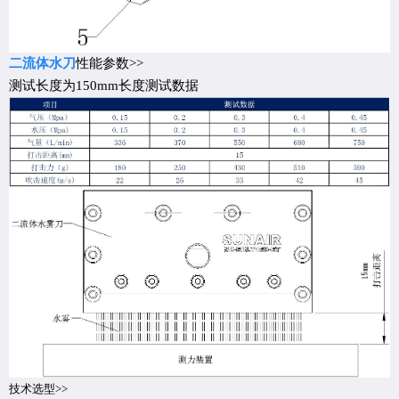
二流体水刀
性能参数>>
测试长度为150mm长度测试数据
技术选型>>